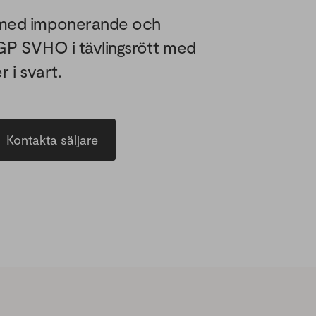
n med imponerande och
 GP SVHO i tävlingsrött med
r i svart.
Kontakta säljare