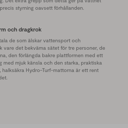
. Det extra grepp som detta ger på vattnet
precis styrning oavsett förhållanden.
orm och dragkrok
tala de som älskar vattensport och
ck vare det bekväma sätet för tre personer, de
rna, den förlängda bakre plattformen med ett
g med mjuk känsla och den starka, praktiska
halksäkra Hydro-Turf-mattorna är ett rent
det.