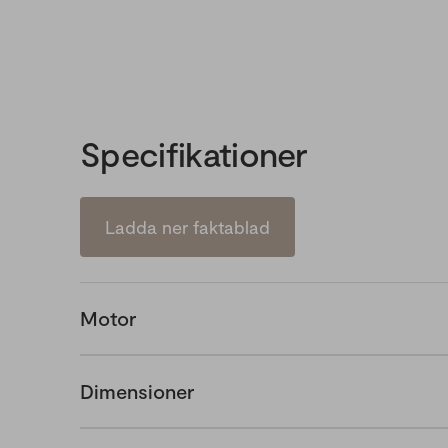
Specifikationer
Ladda ner faktablad
Motor
Dimensioner
Supercharged 4-cylinder, 4-stro
Motortyp
Output Yamaha Marine Engine