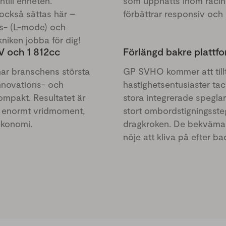
ntill enheten.
som uppnåtts inom racing
också sättas här –
förbättrar responsiv och 
gs- (L-mode) och
kniken jobba för dig!
 och 1 812cc
Förlängd bakre plattf
r branschens största
GP SVHO kommer att till
innovations- och
hastighetsentusiaster ta
ompakt. Resultatet är
stora integrerade spegla
t enormt vridmoment,
stort ombordstigningsste
ekonomi.
dragkroken. De bekväma, 
nöje att kliva på efter ba