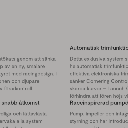
Automatisk trimfunkti
utökats genom att sänka
Detta exklusiva system so
p av en ny, smalare
helautomatisk trimfunktio
tyret med racingdesign. I
effektiva elektroniska tr
onen och djupare
sänker Cornering Control 
 förarkontroll.
skarpa kurvor – Launch C
förhindra att fören höjs 
d snabb åtkomst
Raceinspirerad pumpd
liga och lättavlästa
Pump, impeller och intag
vervaka alla system
styrning och har introduc