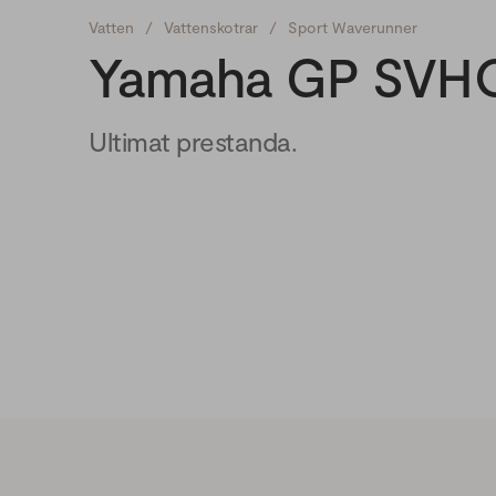
Vatten
/
Vattenskotrar
/
Sport Waverunner
Yamaha GP SVH
Ultimat prestanda.