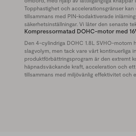
ombord, med hjälp av lättillgängliga knappar i
Topphastighet och accelerationsgränser kan 
tillsammans med PIN-kodaktiverade inlärnin
säkerhetsinställningar. Vi låter den senaste te
Kompressormatad DOHC-motor med 16V
Den 4-cylindriga DOHC 1.8L SVHO-motorn ha
slagvolym, men tack vare vårt kontinuerliga 
produktförbättringsprogram är den extremt k
häpnadsväckande kraft, acceleration och et
tillsammans med miljövänlig effektivitet och 