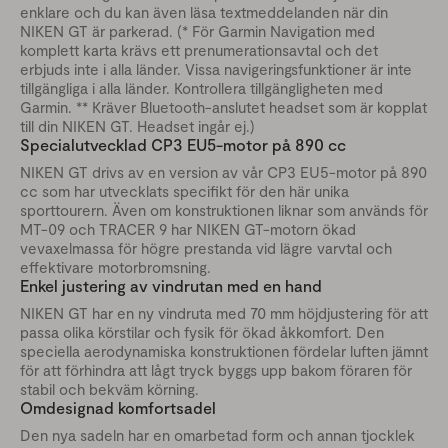
enklare och du kan även läsa textmeddelanden när din
NIKEN GT är parkerad. (* För Garmin Navigation med
komplett karta krävs ett prenumerationsavtal och det
erbjuds inte i alla länder. Vissa navigeringsfunktioner är inte
tillgängliga i alla länder. Kontrollera tillgängligheten med
Garmin. ** Kräver Bluetooth-anslutet headset som är kopplat
till din NIKEN GT. Headset ingår ej.)
Specialutvecklad CP3 EU5-motor på 890 cc
NIKEN GT drivs av en version av vår CP3 EU5-motor på 890
cc som har utvecklats specifikt för den här unika
sporttourern. Även om konstruktionen liknar som används för
MT-09 och TRACER 9 har NIKEN GT-motorn ökad
vevaxelmassa för högre prestanda vid lägre varvtal och
effektivare motorbromsning.
Enkel justering av vindrutan med en hand
NIKEN GT har en ny vindruta med 70 mm höjdjustering för att
passa olika körstilar och fysik för ökad åkkomfort. Den
speciella aerodynamiska konstruktionen fördelar luften jämnt
för att förhindra att lågt tryck byggs upp bakom föraren för
stabil och bekväm körning.
Omdesignad komfortsadel
Den nya sadeln har en omarbetad form och annan tjocklek