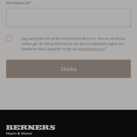
Meddelande
*
Jag samtycker till att bli kontaktad av Berners. Genom att klicka
nedan ger du ditt godkännande att denna webbplats lagrar och
*
bearbetar dina uppgifter enligt vår
integritetspolicy
.