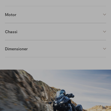
Motor
Motortyp
4-takts, Vätskekylning, DOHC, 4 ventiler, 3-cylindrig,
Chassi
EURO5
Ram
Slagvolym
Diamant
Dimensioner
890 cc
Castervinkel
Borrning och slag
Totallängd
20°00′
78,0×62,1 mm
2 150 mm
Försprång
Kompression
Totalbredd
74 mm
11.5:1
875 mm
Fjädringssystem fram
Max effekt
Totalhöjd
Teleskopgaffel
84,5 kW (114,9 hk) @ 10 000 rpm
1 395 mm till 1 430 mm
Fjädringssystem bak
Max vridmoment
Sitthöjd
Svingarm
90,7 N・m (9,2 kgf・m) @ 7 000 rpm
825 mm