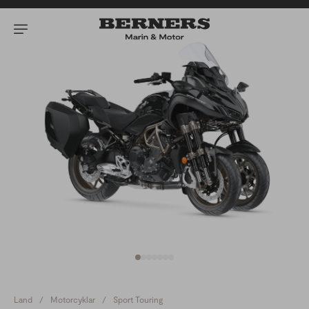
Land
/
Motorcyklar
/
Sport Touring