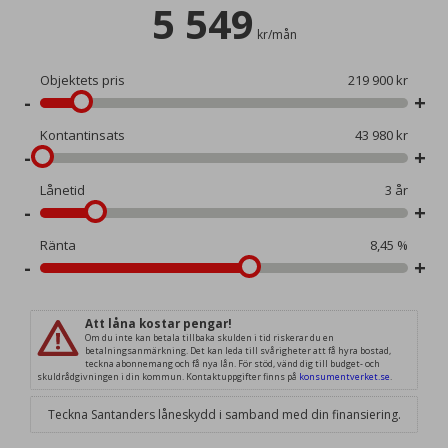
135 g/km
Förgasare
Bränsleinsprutning