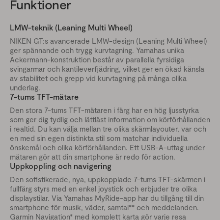
Funktioner
LMW-teknik (Leaning Multi Wheel)
NIKEN GT:s avancerade LMW-design (Leaning Multi Wheel)
ger spännande och trygg kurvtagning. Yamahas unika
Ackermann-konstruktion består av parallella fyrsidiga
svingarmar och kantileverfjädring, vilket ger en ökad känsla
av stabilitet och grepp vid kurvtagning på många olika
underlag.
7-tums TFT-mätare
Den stora 7-tums TFT-mätaren i färg har en hög ljusstyrka
som ger dig tydlig och lättläst information om körförhållanden
i realtid. Du kan välja mellan tre olika skärmlayouter, var och
en med sin egen distinkta stil som matchar individuella
önskemål och olika körförhållanden. Ett USB-A-uttag under
mätaren gör att din smartphone är redo för action.
Uppkoppling och navigering
Den sofistikerade, nya, uppkopplade 7-tums TFT-skärmen i
fullfärg styrs med en enkel joystick och erbjuder tre olika
displaystilar. Via Yamahas MyRide-app har du tillgång till din
smartphone för musik, väder, samtal** och meddelanden.
Garmin Navigation* med komplett karta gör varje resa