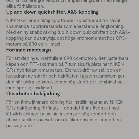
olika förhållanden.
Up and down quickshifter, A&S-koppling
NIKEN GT är en riktig sporttourer konstruerad för såväl
spännande sportprestanda som enastående långkörning.
Med en ny snabbväxling (up & down quickshifter) och A&S-
koppling kan du utnyttja det höga vridmomentet hos CP3-
motorn på 890 cc till max!
Förfinad ramdesign
För att den nya, kraftfullare 890 cc-motorn, den justerbara
kåpan och TFT-skärmen på 7 tum ska få plats har NIKEN
GT:s hybridram omarbetats. Ett huvudrör av stål och en
huvudram av stålrör och bakfästen i gjuten aluminium ger
den här unika konstruktionen hög stabilitet i kombination
med sportig smidighet.
Omarbetad bakfjädring
För en ännu jämnare körning har inställningarna av NIKEN
GT:s bakfjädring förfinats – och det finns även ett nytt
lättviktslänkage i aluminium som ger hög komfort och
chassistabilitet oavsett om du åker ensam eller med en
passagerare.