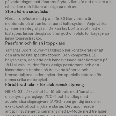
på vadderingen runt förarens låryta, vilket gör det enklare att
nå marken och lättare att stiga på och av.
Stora hårda sidoväskor
Hårda sidoväskor med plats för 30 liter vardera är
monterade på ett omkonstruerat hållarsystem. Varje väska
rymmer en integralhjälm. De kan tas bort snabbt med en
löstagbar, låsbar design och har gott om plats för bagage på
långa touringsträckor.
Passform och finish i toppklass
Yamahas Sport Tourer-flaggskepp har konstruerats enligt
den allra högsta specifikationen. Den kompletta LED-
belysningen, den lätta och handsvetsade bränsletanken på
18 l i aluminium, den förstklassiga passformen och den
klassledande finishen på de svarta kåporna och
bronsdetaljerna understryker den speciella statusen för
denna unika motorcykel.
Förbättrad teknik för elektronisk styrning
NIKEN GT:s åkkvalitet har förbättrats med Yamahas
chipstyrda gasreglage YCC-T och handtag med
accelerationslägesgivare (APSG) som ger dig ännu mer
exakt kontroll och mjukare starter. Det modifierade
antispinnsystemet tillsammans med D-Mode med tre lägen
och farthållare gör NIKEN GT anpassningsbar till en mängd